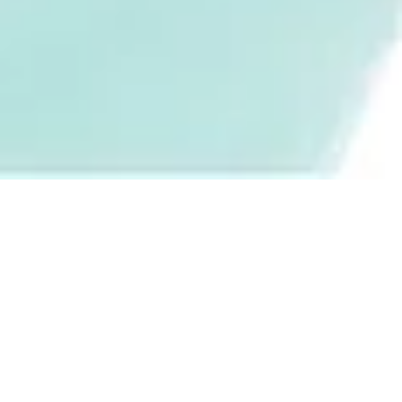
Ewig Dein -
Hochzeitsmesse
26. Februar 2026
| Alex Motz |
Termine