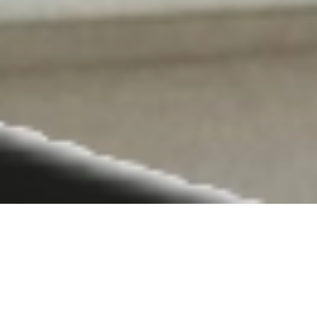
verliebt. verlobt.
verheiratet - Die
Hochzeitsmesse in