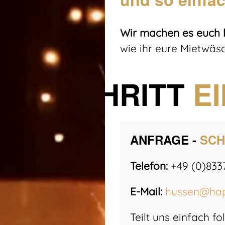
Wir machen es euch l
wie ihr eure Mietwäsc
SCHRITT
E
ANFRAGE -
SCH
Telefon:
+49 (0)833
E-Mail:
hussen@hap
Teilt uns einfach fo