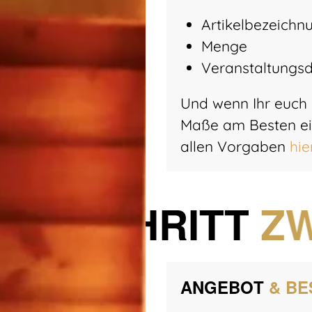
Artikelbezeichn
Menge
Veranstaltungs
Und wenn Ihr euch n
Maße am Besten ein
allen Vorgaben
hie
SCHRITT
ZW
ANGEBOT
& BE