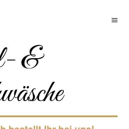
l- &
wäsche
 bestellt Ihr bei uns!