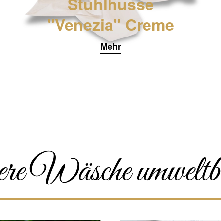
Stuhlhusse
"Venezia" Creme
Mehr
ere Wäsche umweltb