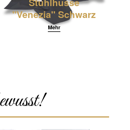
Stuhlhusse
"Venezia" Schwarz
Mehr
ewusst!