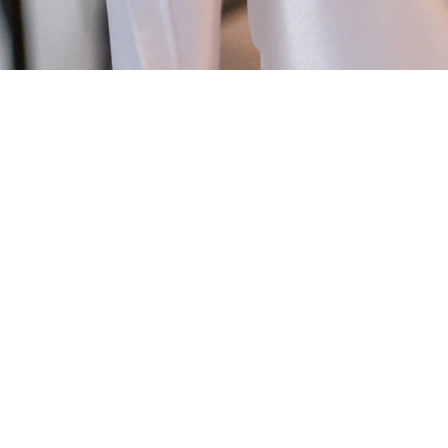
Hussen
&
Tischwäsche